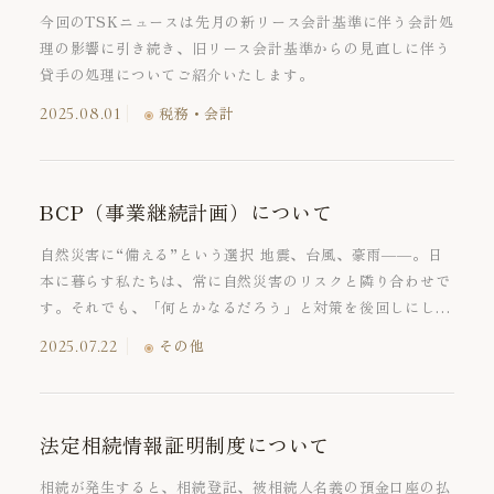
今回のTSKニュースは先月の新リース会計基準に伴う会計処
理の影響に引き続き、旧リース会計基準からの見直しに伴う
貸手の処理についてご紹介いたします。
2025.08.01
税務・会計
BCP（事業継続計画）について
自然災害に“備える”という選択 地震、台風、豪雨――。日
本に暮らす私たちは、常に自然災害のリスクと隣り合わせで
す。それでも、「何とかなるだろう」と対策を後回しにして
いませんか？ 事業の停止は、信用の失墜や顧客離れ、ひい
2025.07.22
その他
ては経営危機に直結します。このような事態を防ぐ鍵が
BCP（事業継続計画） です。BCPは、危機に備えるだけで
なく、業務改善や経営の見直しにつながる経営ツールでもあ
ります。本稿では、BCPの基本とその活用法について解説し
法定相続情報証明制度について
ます。
相続が発生すると、相続登記、被相続人名義の預金口座の払