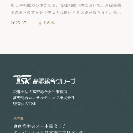
戻しや相続税の申告など、各種相続手続において、戸除籍謄
本の原本の束を各手続ごとに提出する必要があります。提出
した戸除籍謄本の原本は基本的に返却されますが、複数の機
2025.07.11
その他
関で手続を行う場合には原本の提出と返却を繰り返すため、
相続手続完了までに相当の時間を要することとなります。そ
こで今回は法定相続情報証明制度についてご紹介いたしま
す。
税理士法人髙野総合会計事務所
髙野総合コンサルティング株式会社
監査法人TSK
所在地
東京都中央区日本橋 2-1-3
アーバンネット日本橋二丁目ビル3F