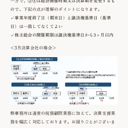
一方で、
③④は総会開催時期又は決算期を変更するも
の
で、下記の点が理解のポイントになります。
✓事業年度終了日（期末日）と議決権基準日（基準
日）は一致してなくてよい
✓株主総会の開催期限は議決権基準日から
3
ヶ月以内
＜3月決算会社の場合＞
弊事務所は通常の税務顧問業務に加えて、決算支援業
務を幅広く対応しております。お困りごとがございま