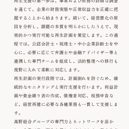
再生支援の第一歩は、事業および財務の詳細な調査
を通じて、企業の財務実態や正常収益力を正確に把
握することから始まります。続いて、経営悪化の原
因を分析し、課題の本質を明らかにしたうえで、現
実的かつ実行可能な再生計画を策定します。この過
程では、公認会計士・税理士・中小企業診断士を中
心に、必要に応じて弁護士や金融アドバイザー等と
連携した専門チームを組成し、法的整理への移行も
視野に入れて柔軟に対応します。
再生計画の実行段階では、計画倒れを防ぐため、継
続的なモニタリングと実行支援を行います。利益計
画や資金繰り表の作成、債権者対応、税務申告な
ど、経営再建に必要な各種業務も一貫して支援しま
す。
髙野総合グループの専門力とネットワークを活か