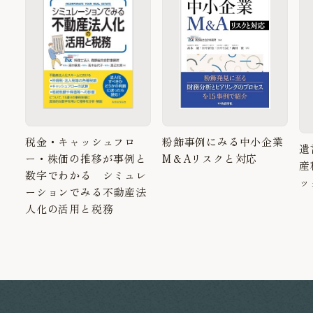
粉飾事例にみる中小企業
税金・キャッシュフロ
遺
M＆Aリスクと対応
ー・株価の推移が事例と
産
数字でわかる シミュレ
ッ
ーションでみる不動産法
人化の活用と税務