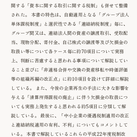
関する「資本に関する取引に関する税制」も併せて整備
された。 本書の特色は、自動適用となる「グループ法人
単体課税制度」と選択性である「連結納税制度」毎に、
グループ間又は、連結法人間の資産の譲渡取引、受取配
当、現物分配、寄付金、自己株式の譲渡等及び欠損金の
取扱い等について各ケース毎に約70項目について実務
上、判断に苦慮すると思われる事項について解説してい
ること並びに「非適格合併や交換の資産移転や時価評価
等の組織再編の改正点」に約10項目を設けて詳細に解説
している。 また、今後の企業再生の手法に大きな影響を
与える「清算所得課税の廃止」に伴う欠損金の取扱につ
いても実務上発生すると思われる約5項目に分類して解
説している。 最後に、「中小企業の優遇税制適用の改正
と連結納税適用の有利、不利」についてもコメントして
いる。 本書で解説しているこれらの平成22年度税制改