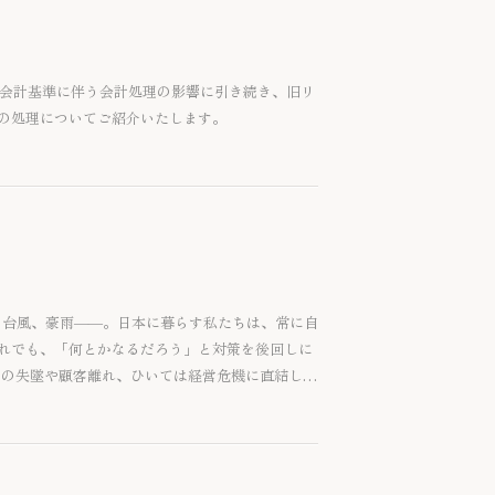
ス会計基準に伴う会計処理の影響に引き続き、旧リ
の処理についてご紹介いたします。
震、台風、豪雨――。日本に暮らす私たちは、常に自
れでも、「何とかなるだろう」と対策を後回しに
用の失墜や顧客離れ、ひいては経営危機に直結しま
（事業継続計画） です。BCPは、危機に備えるだ
つながる経営ツールでもあります。本稿では、
説します。