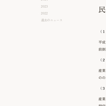
2023
民
2022
過去のニュース
（１
平成
前倒
（２
産業
のの
（３
産業
特定