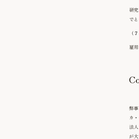
研究
でと
（７
雇用
C
弊事
カ・
法人
が大