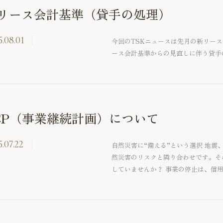
リース会計基準（貸手の処理）
5.08.01
今回のTSKニュースは先月の新リー
ース会計基準からの見直しに伴う貸手
CP（事業継続計画）について
.07.22
自然災害に“備える”という選択 地
然災害のリスクと隣り合わせです。そ
していませんか？ 事業の停止は、信
す。このような事態を防ぐ鍵が BCP
けでなく、業務改善や経営の見直しに
BCPの基本とその活用法について解