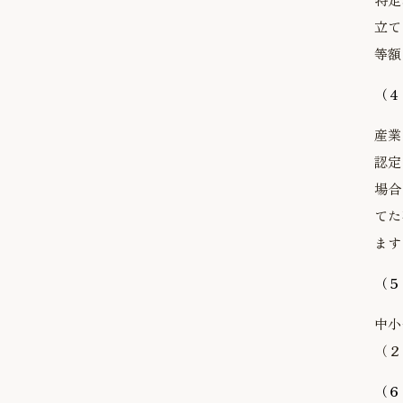
立て
等額
（４
産業
認定
場合
てた
ます
（５
中小
（２
（６