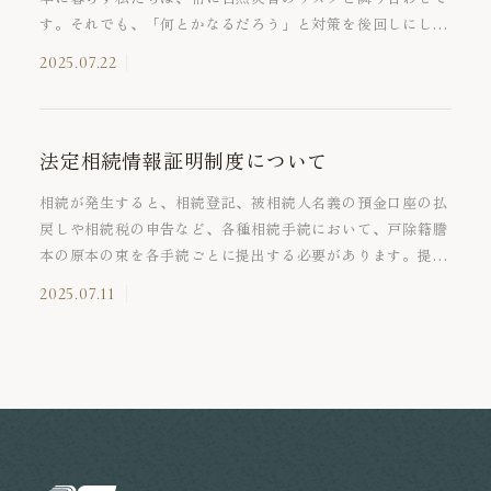
す。それでも、「何とかなるだろう」と対策を後回しにして
いませんか？ 事業の停止は、信用の失墜や顧客離れ、ひい
2025.07.22
ては経営危機に直結します。このような事態を防ぐ鍵が
BCP（事業継続計画） です。BCPは、危機に備えるだけで
なく、業務改善や経営の見直しにつながる経営ツールでもあ
ります。本稿では、BCPの基本とその活用法について解説し
法定相続情報証明制度について
ます。
相続が発生すると、相続登記、被相続人名義の預金口座の払
戻しや相続税の申告など、各種相続手続において、戸除籍謄
本の原本の束を各手続ごとに提出する必要があります。提出
した戸除籍謄本の原本は基本的に返却されますが、複数の機
2025.07.11
関で手続を行う場合には原本の提出と返却を繰り返すため、
相続手続完了までに相当の時間を要することとなります。そ
こで今回は法定相続情報証明制度についてご紹介いたしま
す。