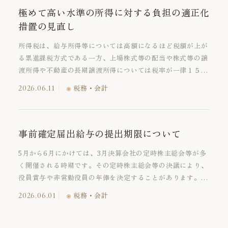
極めて高い水準の所得に対する負担の適正化
措置の見直し
所得税は、給与所得等については高額になるほど税額が上が
る累進課税方式である一方、上場株式等の配当や株式等の譲
渡所得や不動産の長期譲渡所得については税率が一律１５％
であり、株式等や不動産譲渡所得が多いほうが税負担額は低
2026.06.11
税務・会計
くなります。高所得者層ほどこういった株式等や不動産譲渡
所得の割合が高い傾向があり、高所得者層の方が税負担率が
低下する逆転現象が問題となっていました。これを是正すべ
く、令和５年の税制改正により、極めて高い水準の所得に対
事前確定届出給与の提出期限について
する負担の適正化措置が導入されていましたが、令和8年度
5月から6月にかけては、3月決算会社の定時株主総会等が多
税制改正により、高所得者層への課税が強化されます。
く開催される時期です。その定時株主総会等の決議により、
役員賞与や非常勤役員の年俸を決定することがあります。こ
の場合、支給額を損金の額に算入するためには「事前確定届
2026.06.01
税務・会計
出給与に関する届出書」(以下、「事前確定届出給与」とい
います。) を提出期限までに納税地の所轄税務署長へ届け出
る必要があります。ただし、届け出た支給額と実際の支給額