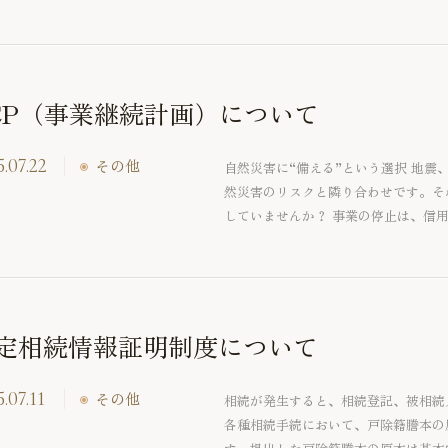
CP（事業継続計画）について
.07.22
その他
自然災害に“備える”という選択 地
然災害のリスクと隣り合わせです。そ
していませんか？ 事業の停止は、信
す。このような事態を防ぐ鍵が BCP
けでなく、業務改善や経営の見直しに
BCPの基本とその活用法について解
定相続情報証明制度について
.07.11
その他
相続が発生すると、相続登記、被相続
各種相続手続において、戸除籍謄本の