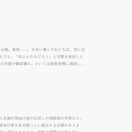
震、台風、豪雨――。日本に暮らす私たちは、常に自
れでも、「何とかなるだろう」と対策を後回しに
用の失墜や顧客離れ、ひいては経営危機に直結しま
（事業継続計画） です。BCPは、危機に備えるだ
つながる経営ツールでもあります。本稿では、
説します。
人名義の預金口座の払戻しや相続税の申告など、
原本の束を各手続ごとに提出する必要がありま