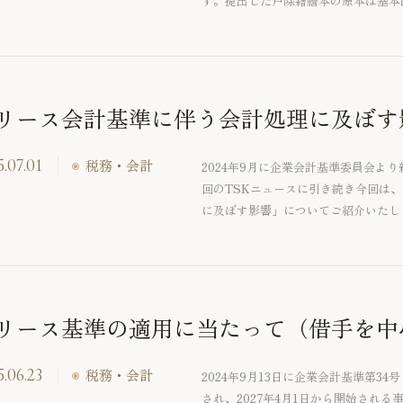
す。提出した戸除籍謄本の原本は基本
合には原本の提出と返却を繰り返すた
となります。そこで今回は法定相続情
リース会計基準に伴う会計処理に及ぼす
.07.01
税務・会計
2024年9月に企業会計基準委員会よ
回のTSKニュースに引き続き今回は
に及ぼす影響」についてご紹介いたし
リース基準の適用に当たって（借手を中
.06.23
税務・会計
2024年9月13日に企業会計基準第3
され、2027年4月1日から開始され