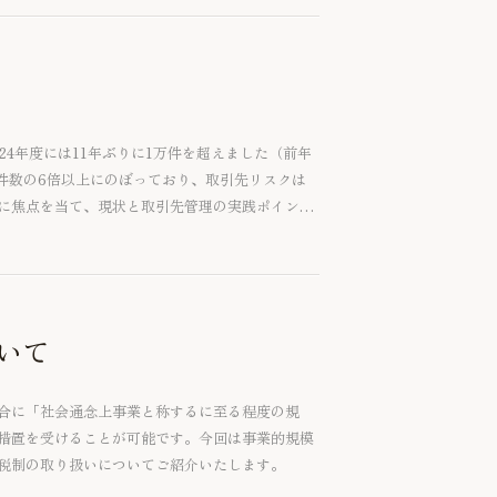
24年度には11年ぶりに1万件を超えました（前年
産件数の6倍以上にのぼっており、取引先リスクは
に焦点を当て、現状と取引先管理の実践ポイント
いて
合に「社会通念上事業と称するに至る程度の規
措置を受けることが可能です。今回は事業的規模
税制の取り扱いについてご紹介いたします。