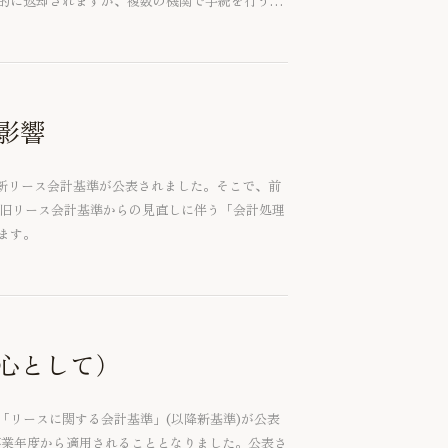
的に返却されますが、複数の機関で手続を行う場
め、相続手続完了までに相当の時間を要すること
報証明制度についてご紹介いたします。
影響
り新リース会計基準が公表されました。そこで、前
、旧リース会計基準からの見直しに伴う「会計処理
ます。
心として）
4号「リースに関する会計基準」(以降新基準)が公表
る事業年度から適用されることとなりました。公表さ