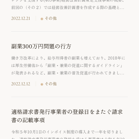
前回の（その２）では経営改善計画書を作成する際の基礎とな
る現状把握(財務DD・事業DD)を行う際のポイントについてご紹
2022.12.21
その他
介いたしました。今回の（その３）では現状把握の次のフェー
ズである計画策定（経営改善計画書）及び伴走支援（モニタリ
ング）を行う際のポイントを中小企業庁より公表されている
「計画策定支援及び伴走支援における着眼点」を基にご紹介い
副業300万円問題の行方
たします。
働き方改革により、給与所得者の副業も増えており、2018年に
は厚生労働省から「副業・兼業の促進に関するガイドライン」
が発表されるなど、副業・兼業の普及促進が行われてきまし
た。普及に伴い、副業収入の所得区分について問題が散見され
2022.12.12
その他
ます。国税庁は2022年10月７日に副業収入の所得区分等に関す
る『「所得税基本通達の制定について」（法令解釈通達）の一
部改正について』を公表しました。そこで今回は、当該改正に
ついてご紹介いたします。
適格請求書発行事業者の登録日をまたぐ請求
書の記載事項
令和５年10月1日のインボイス制度の導入まで一年を切りまし