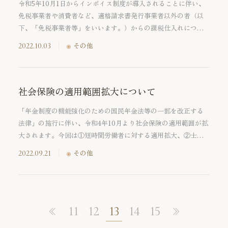
令和5年10月1日からインボイス制度が導入されることに伴い、
免税事業者や消費者など、適格請求書発行事業者以外の者（以
下、「免税事業者等」をいいます。）からの課税仕入れについ
て、原則として仕入税額控除の適用が認められません。ただ
2022.10.03
その他
し、インボイス制度導入後、6年間は、免税事業者等からの課税
仕入れについても、課税仕入れに係る消費税は、一定の割合を
もって、仕入税額控除の適用が受けられる経過措置が設けられ
ています。そこで、今回は、インボイス制度導入後の免税事業
社会保険の適用範囲拡大について
者等からの課税仕入れに係る経過措置及びその経過措置適用期
「年金制度の機能強化のための国民年金法等の一部を改正する
間中の仕入税額控除制限部分の会計税務の処理についてご紹介
法律」の施行に伴い、令和4年10月より社会保険の適用範囲が拡
いたします。
大されます。今回は①短時間労働者に対する適用拡大、②士業
に対する適用拡大についてご紹介します。
2022.09.21
その他
11
12
13
14
15