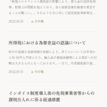
「新型コロナウイルス感染症の影響により、借入金の返済負担
等、財務上の問題を抱えており、自ら経営改善計画書を策定す
ることが難しい。」そのような方に対して認定経営革新等支援
機関が中小企業等の依頼を受けて経営改善計画策定支援を行う
2022.10.21
その他
ことにより、中小企業等の経営改善・事業再生・再チャレンジ
を支援する制度があります。
所得税における為替差益の認識について
昨今の急激な為替相場の変動により、米ドルについては年初か
ら約 30円も円安となり、輸入品の価格高騰等による家計への打
撃は大きなものとなっております。一方で、外貨建資産の運用
等で円安に伴う為替差益による恩恵を受けている場合もあるか
2022.10.11
その他
と思います。そこで今回は、外貨建取引による為替差益につい
て、所得としての認識を失念しがちなケースを具体例を通して
ご紹介したいと思います。
インボイス制度導入後の免税事業者等からの
課税仕入れに係る経過措置