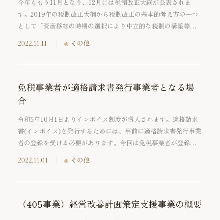
今年ももう11月となり、12月には税制改正大綱が公表されま
す。2019年の税制改正大綱から税制改正の基本的考え方の一つ
として「資産移転の時期の選択により中立的な税制の構築等に
向けた相続税・贈与税のあり方について」が公表され、政府税
2022.11.11
その他
制調査会の専門家会合では、現行の課税方式の下で相続時精算
課税の使い勝手の向上が検討されています。そこで今回は、そ
の相続時精算課税制度のメリットの1つでもある特別控除の適用
可否についてご紹介します。 相続時精算課税に係る贈与税申告
免税事業者が適格請求書発行事業者となる場
書を申告期限後に提出した場合の特別控除の適用可否につい
合
て、相続時精算課税制度を選択した①1年目、②2年目以降のそ
令和5年10月1日よりインボイス制度が導入されます。適格請求
れぞれの取扱いについて解説します。
書(インボイス)を発行するためには、事前に適格請求書発行事業
者の登録を受ける必要があります。今回は免税事業者が登録事
業者になる場合の手続きと、課税事業者となった際に、簡易課
2022.11.01
その他
税制度を選択する場合の経過措置についてご説明いたします。
（405事業）経営改善計画策定支援事業の概要