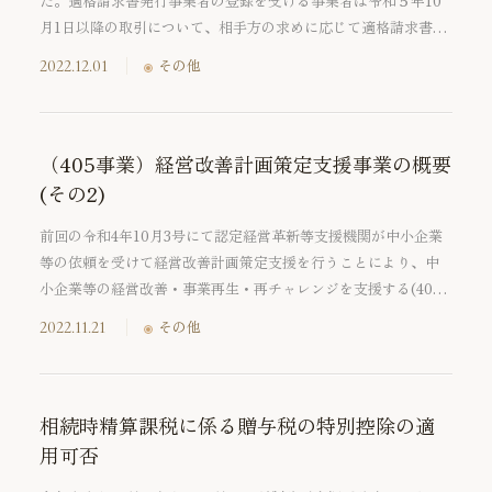
た。適格請求書発行事業者の登録を受ける事業者は令和５年10
月1日以降の取引について、相手方の求めに応じて適格請求書を
交付する義務が課されます。今回のTSKニュースではインボイ
2022.12.01
その他
ス制度の導入日をまたぐ請求書の記載事項について、請求書を
毎月25日締めとしているケースをもとに、1.登録を受ける日が令
和５年10月1日である場合と2.登録を受ける日が令和５年10月2
日以後である場合に分けてご説明いたしま
（405事業）経営改善計画策定支援事業の概要
す。
(その2)
前回の令和4年10月3号にて認定経営革新等支援機関が中小企業
等の依頼を受けて経営改善計画策定支援を行うことにより、中
小企業等の経営改善・事業再生・再チャレンジを支援する(405
事業)経営改善計画策定支援事業の概要をご紹介いたしました。
2022.11.21
その他
今回は、経営改善計画書を作成する際の基礎となる現状把握(財
務DD・事業DD)を行う際のポイントについてご紹介いたしま
す。
相続時精算課税に係る贈与税の特別控除の適
用可否