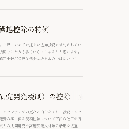
で資金繰りを維持してきた中小企業の中には、今
企業も少なくありません。今回は、中小企業のか
活性化協議会（以下「協議会」）の支援実績の動
。
繰越控除の特例
。上昇トレンドを捉えた追加投資を検討されてい
損切りした方も多くいらっしゃるかと思います。
確定申告が必要な機会は増えるのではないでしょ
渡に係る特例の一つである「上場株式等に係る譲
例を紹介いたします。
研究開発税制）の控除上限・控除率の見
インセンティブの更なる向上を図り、投資インセ
究費の額に係る税額控除について下記の改正が行
業との共同研究や高度研究人材等の活用を促進す