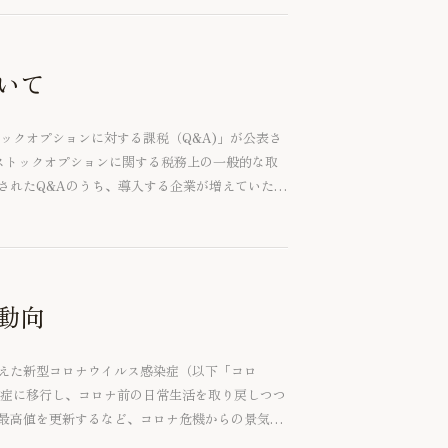
いて
トックオプションに対する課税（Q&A)」が公表さ
ストックオプションに関する税務上の一般的な取
されたQ&Aのうち、導入する企業が増えていた
託型）の課税関係」についてご紹介いたします。
動向
えた新型コロナウイルス感染症（以下「コロ
染症に移行し、コロナ前の日常生活を取り戻しつつ
最高値を更新するなど、コロナ危機からの景気回
ナ影響が大きく、コロナ融資（実質無利子・無担