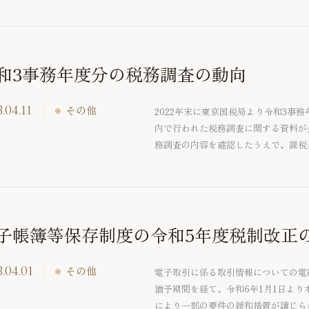
率・採択率ともに高く利用しやすいとい
いたします。
和3事務年度分の税務調査の動向
.04.11
その他
2022年末に東京国税局より令和3事務
内で行われた税務調査に関する資料が
務調査の内容を確認したうえで、課税
紹介したいと思います。
子帳簿等保存制度の令和5年度税制改正
.04.01
その他
電子取引に係る取引情報についての電
猶予期間を経て、令和6年1月1日より
により一部の要件の緩和措置が講じら