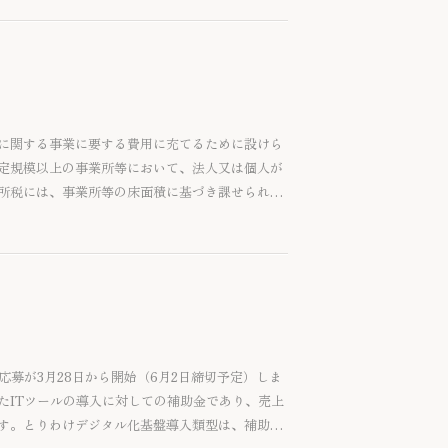
に関する事業に要する費用に充てるために設けら
定規模以上の事業所等において、法人又は個人が
所税には、事業所等の床面積に基づき課せられる
る従業者割があります。指定都市等に事業所等を
ありますので、ご留意いただけますと幸いです。
せて頂きます。
応募が3月28日から開始（6月2日締切予定）しま
たITツールの導入に対しての補助金であり、売上
す。とりわけデジタル化基盤導入類型は、補助