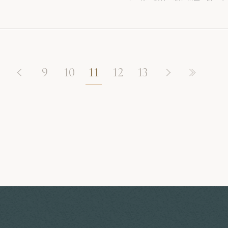
が明確化されております。本制度の改
正の施行は令和6年1月1日以後適用開
9
10
11
12
13