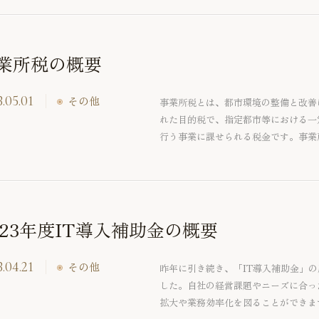
業所税の概要
.05.01
その他
事業所税とは、都市環境の整備と改善
れた目的税で、指定都市等における一
行う事業に課せられる税金です。事業
資産割と、従業者数に基づき課せられ
移転される場合、課税される可能性が
今回は、その事業所税の概要を紹介さ
023年度IT導入補助金の概要
.04.21
その他
昨年に引き続き、「IT導入補助金」の
した。自社の経営課題やニーズに合っ
拡大や業務効率化を図ることができま