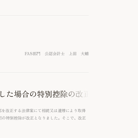
の高い試験研究を後押しする観点から、試験研究
そこで、見直し後の中小企業技術基盤強化税制に
FAS部門 公認会計士 上田 大輔
した場合の特別控除の改正
一部を改正する法律案にて相続又は遺贈により取得
万円の特別控除が改正となりました。そこで、改正