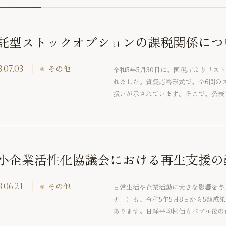
託型ストックオプションの課税関係につ
.07.03
その他
令和5年5月30日に、国税庁より「ス
れました。質疑応答形式で、全6問の
扱いが示されています。そこで、公表
「税制非適格ストックオプション（信
小企業活性化協議会における再生支援の
.06.21
その他
日常生活や企業活動に大きな影響を与
ナ」）も、令和5年5月8日から5類感
あります。日経平均株価もバブル後の
復も期待されています。一方で、コロ