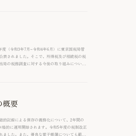
えます。2022年からの変更点とあわせてご紹介
年度（令和3年7月~令和4年6月）に東京国税局管
公表されました。そこで、所得税及び相続税の税
当局の税務調査に対する今後の取り組みについて
の概要
磁的記録による保存の義務化について、2年間の
本格的に運用開始されます。令和5年度の税制改正
れました。また、優良な電子帳簿についても範囲