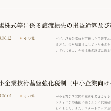
保・3年程度の返済なし）に頼ること
後のコロナ融資の返済に頭を悩ませる
けこみ寺としての役割を担う中小企業
向、再生支援メニューをご紹介します
場株式等に係る譲渡損失の損益通算及び
.06.12
その他
バブル以後最高値を更新した日経平均
る方も、長年塩漬けにしていた株式を
いずれにせよ、今後は株式譲渡に係る
うか。そこで、今回は上場株式等の譲
渡損失の損益通算及び繰越控除」の特
小企業技術基盤強化税制（中小企業向け
.06.01
その他
中小企業が研究開発投資を増加させる
ンティブが効果的に働くように試験研
われました。また、スタートアップ企